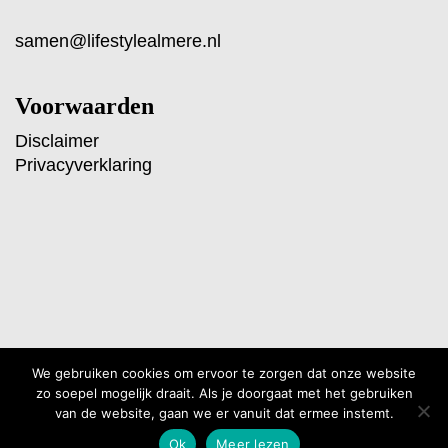
samen@lifestylealmere.nl
Voorwaarden
Disclaimer
Privacyverklaring
We gebruiken cookies om ervoor te zorgen dat onze website
zo soepel mogelijk draait. Als je doorgaat met het gebruiken
Creatie:
puur!fct
- Realisatie:
Kiesling
© Lifestyle Almere BV, 2020
van de website, gaan we er vanuit dat ermee instemt.
Digital
Ok
Meer lezen