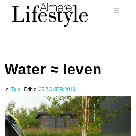
Toggle
navigatio
Water ≈ leven
In:
Tuin
| Editie:
35 ZOMER 2019